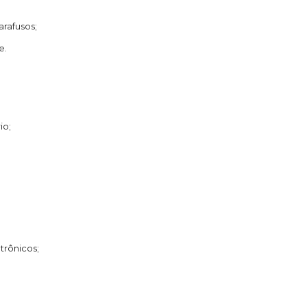
arafusos;
e.
io;
trônicos;