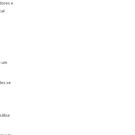
dores e
al.
o um
les se
 sábia