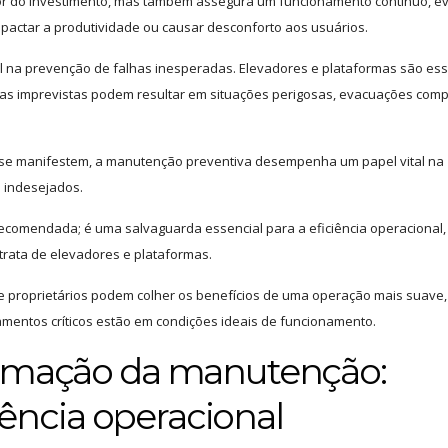
r do investimento, mas também assegura um funcionamento contínuo, e
pactar a produtividade ou causar desconforto aos usuários.
al na prevenção de falhas inesperadas. Elevadores e plataformas são ess
alhas imprevistas podem resultar em situações perigosas, evacuações com
ue se manifestem, a manutenção preventiva desempenha um papel vital na
 indesejados.
comendada; é uma salvaguarda essencial para a eficiência operacional,
trata de elevadores e plataformas.
 proprietários podem colher os benefícios de uma operação mais suave,
amentos críticos estão em condições ideais de funcionamento.
amação da manutenção:
iência operacional