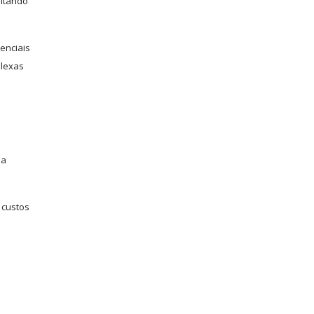
vitando
enciais
plexas
 a
 custos