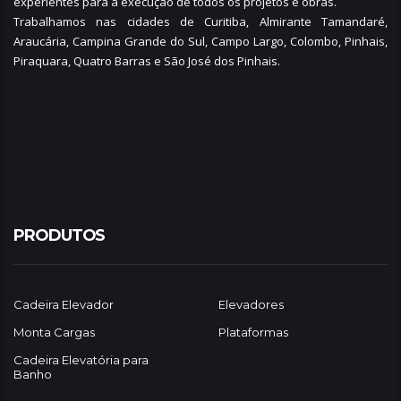
experientes para a execução de todos os projetos e obras.
Trabalhamos nas cidades de Curitiba,
Almirante Tamandaré
,
Araucária
,
Campina Grande do Sul
,
Campo Largo
,
Colombo
,
Pinhais
,
Piraquara
,
Quatro Barras
e
São José dos Pinhais
.
PRODUTOS
Cadeira Elevador
Elevadores
Monta Cargas
Plataformas
Cadeira Elevatória para
Banho