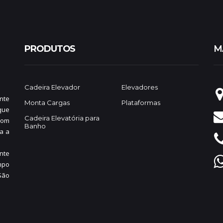
PRODUTOS
M
Cadeira Elevador
Elevadores
nte
Monta Cargas
Plataformas
que
Cadeira Elevatória para
com
Banho
a a
nte
mpo
São