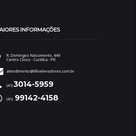
AIORES INFORMAÇÕES
R. Domingos Nascimento, 449
Centro Cívico - Curitiba - PR
atendimento@lilloelevadores.com.br
3014-5959
(41)
99142-4158
(41)