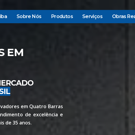
iba
Sobre Nós
Produtos
Serviços
Obras Rea
S EM
 MERCADO
SIL
elevadores em Quatro Barras
endimento de excelência e
is de 35 anos.