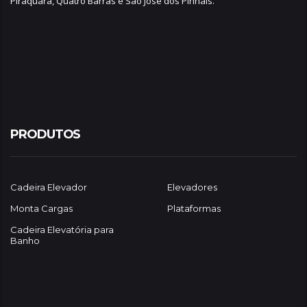
Piraquara
,
Quatro Barras
e
São José dos Pinhais
.
PRODUTOS
Cadeira Elevador
Elevadores
Monta Cargas
Plataformas
Cadeira Elevatória para
Banho