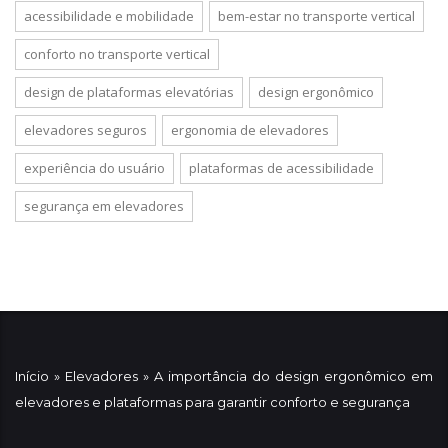
acessibilidade e mobilidade
bem-estar no transporte vertical
conforto no transporte vertical
design de plataformas elevatórias
design ergonômico
elevadores seguros
ergonomia de elevadores
experiência do usuário
plataformas de acessibilidade
segurança em elevadores
Início
»
Elevadores
»
A importância do design ergonômico em
elevadores e plataformas para garantir conforto e segurança