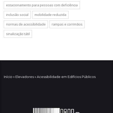
estacionamento para pessoas com deficiência
inclusão social
mobilidade reduzida
normas de acessibilidade
rampas e corrimãos
sinalização tátil
Início
»
Elevadores
»
Acessibilidade em Edifícios Públicos