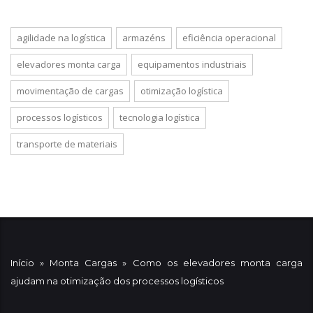
agilidade na logística
armazéns
eficiência operacional
elevadores monta carga
equipamentos industriais
movimentação de cargas
otimização logística
processos logísticos
tecnologia logística
transporte de materiais
Início
»
Monta Cargas
»
Como os elevadores monta carga
ajudam na otimização dos processos logísticos