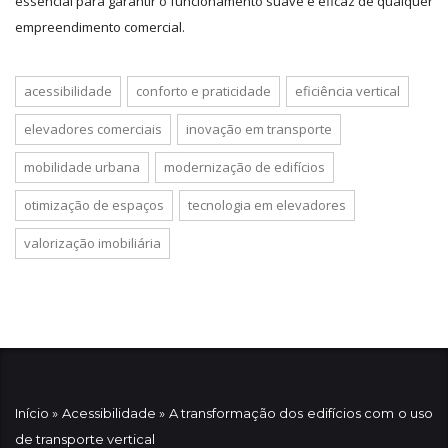
essencial para garantir o funcionamento suave e eficaz de qualquer
empreendimento comercial.
acessibilidade
conforto e praticidade
eficiência vertical
elevadores comerciais
inovação em transporte
mobilidade urbana
modernização de edifícios
otimização de espaços
tecnologia em elevadores
valorização imobiliária
Início
»
Acessibilidade
»
A transformação dos edifícios com o uso
de transporte vertical